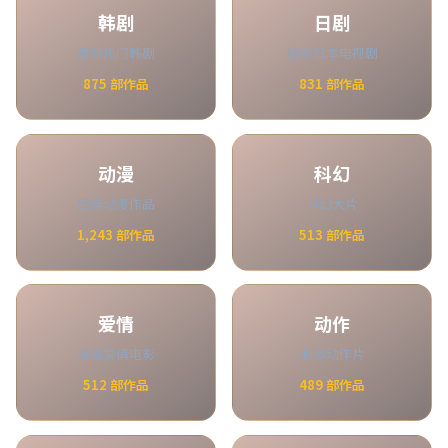
韩剧
日剧
最新热门韩剧
精彩日本电视剧
875
部作品
831
部作品
动漫
科幻
经典动漫作品
科幻大片
1,243
部作品
513
部作品
爱情
动作
浪漫爱情电影
刺激动作片
512
部作品
489
部作品