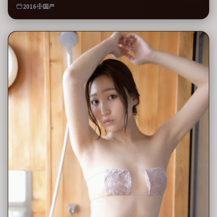
2016
国产