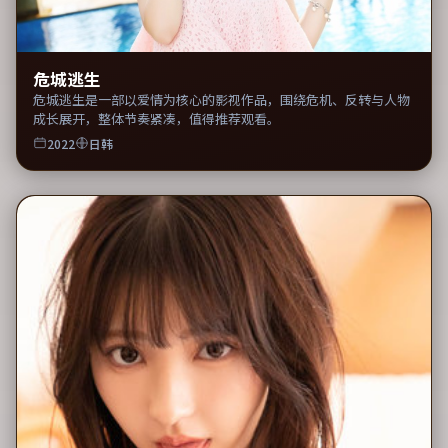
危城逃生
危城逃生是一部以爱情为核心的影视作品，围绕危机、反转与人物
成长展开，整体节奏紧凑，值得推荐观看。
2022
日韩