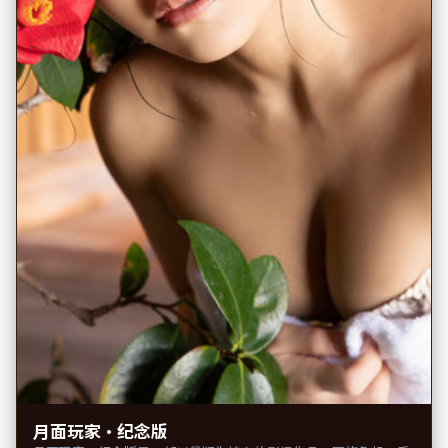
月面玩家·纪念版