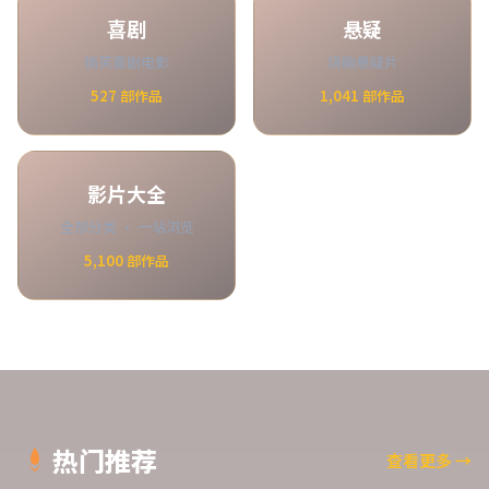
喜剧
悬疑
搞笑喜剧电影
烧脑悬疑片
527
部作品
1,041
部作品
影片大全
全部分类 · 一站浏览
5,100
部作品
热门推荐
查看更多
→