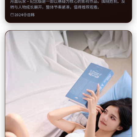
月面玩家·纪念版是一部以悬疑为核心的影视作品，围绕危机、反
转与人物成长展开，整体节奏紧凑，值得推荐观看。
2024
日韩