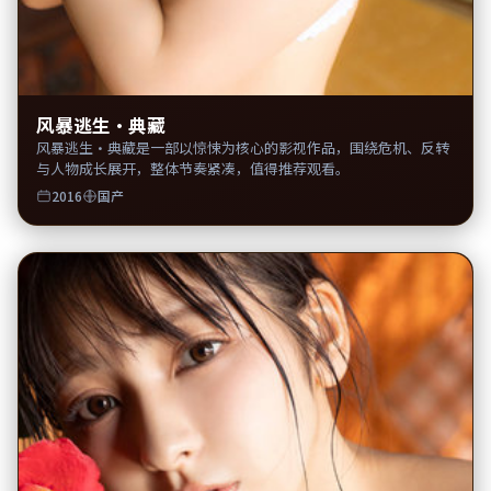
风暴逃生·典藏
风暴逃生·典藏是一部以惊悚为核心的影视作品，围绕危机、反转
与人物成长展开，整体节奏紧凑，值得推荐观看。
2016
国产